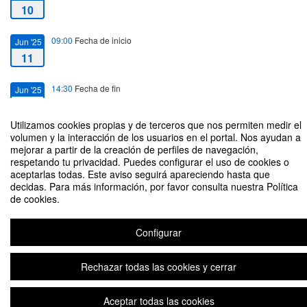
10
09:00
Fecha de inicio
Jun '25
11
14:30
Fecha de fin
Jun '25
11
Utilizamos cookies propias y de terceros que nos permiten medir el
volumen y la interacción de los usuarios en el portal. Nos ayudan a
mejorar a partir de la creación de perfiles de navegación,
respetando tu privacidad. Puedes configurar el uso de cookies o
aceptarlas todas. Este aviso seguirá apareciendo hasta que
Jornada sobre La familia ante los nuevos retos sociales
decidas. Para más información, por favor consulta nuestra Política
de cookies.
Organizado por José Manuel de Torres Perea
Configurar
Aviso legal
|
Contacto
Plataforma de organización de eventos Symposium
Copyright © 2026
Rechazar todas las cookies y cerrar
Aceptar todas las cookies