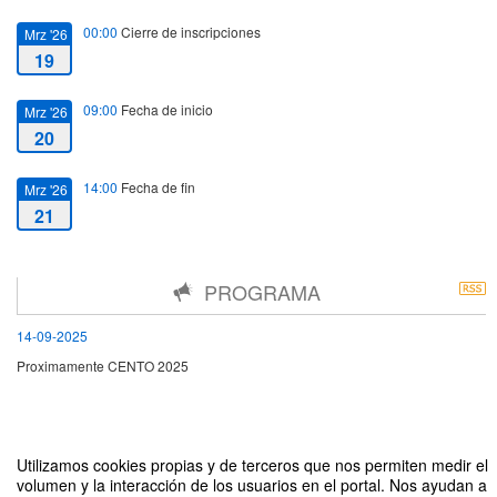
00:00
Cierre de inscripciones
Mrz '26
19
09:00
Fecha de inicio
Mrz '26
20
14:00
Fecha de fin
Mrz '26
21
PROGRAMA
14-09-2025
Proximamente CENTO 2025
Utilizamos cookies propias y de terceros que nos permiten medir el
volumen y la interacción de los usuarios en el portal. Nos ayudan a
Congreso Nacional de Estudiantes de Terapia Ocupacional