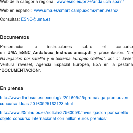
Web de la categoría regional:
www.esnc.eu/prize/andalucia-spain/
Web en español:
www.uma.es/smart-campus/cms/menu/esnc/
Consultas:
ESNC@uma.es
Documentos
Presentación e instrucciones sobre el concurso
en
UMA_ESNC_Andalucia_Instrucciones.pdf
y presentación:
"La
Navegación por satélite y el Sistema Europeo Galileo",
por Dr Javie
Ventura-Traveset, Agencia Espacial Europea, ESA en la pestaña
"
DOCUMENTACIÓN
".
En prensa
http://www.diariosur.es/tecnologia/201605/25/promalaga-promueven-
concurso-ideas-20160525162123.html
http://www.20minutos.es/noticia/2756005/0/investigacion-por-satelite-
objeto-concurso-internacional-con-millon-euros-premios/