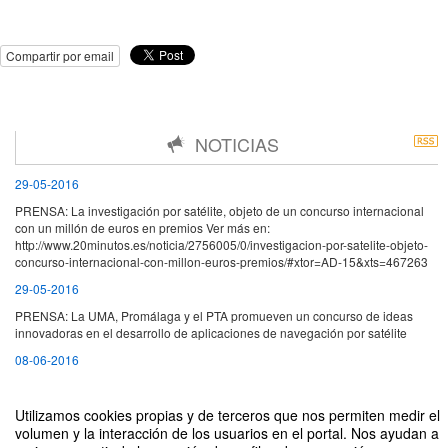
Compartir por email
NOTICIAS
29-05-2016
PRENSA: La investigación por satélite, objeto de un concurso internacional
con un millón de euros en premios Ver más en:
http://www.20minutos.es/noticia/2756005/0/investigacion-por-satelite-objeto-
concurso-internacional-con-millon-euros-premios/#xtor=AD-15&xts=467263
29-05-2016
PRENSA: La UMA, Promálaga y el PTA promueven un concurso de ideas
innovadoras en el desarrollo de aplicaciones de navegación por satélite
08-06-2016
La ESA lanza con éxito dos nuevos satélites del navegador europeo Galileo
Utilizamos cookies propias y de terceros que nos permiten medir el
volumen y la interacción de los usuarios en el portal. Nos ayudan a