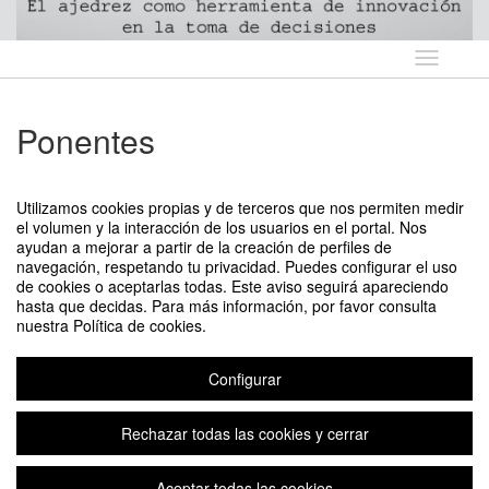
Idioma
Ponentes
-
Manuel Azuaga Herrera
- Presidente de Ajedrez Social de
Andalucía. Coordinador del programa educativo AulaDjaque
Utilizamos cookies propias y de terceros que nos permiten medir
el volumen y la interacción de los usuarios en el portal. Nos
-
Ernesto Fernández Romero
- Gran Maestro de Ajedrez
ayudan a mejorar a partir de la creación de perfiles de
navegación, respetando tu privacidad. Puedes configurar el uso
-
Salvador Perán Quesada
- Profesor Titular de Derecho del
de cookies o aceptarlas todas. Este aviso seguirá apareciendo
Trabajo y de la Seguridad Social (organizador)
hasta que decidas. Para más información, por favor consulta
-
Rafael Borrego Peña
- Abogado, Estudiante Programa de
nuestra Política de cookies.
Doctorado en Ciencias Jurídicas y Sociales (comité organizador)
Configurar
El ajedrez como herramienta de innovación en la toma de decisiones
Rechazar todas las cookies y cerrar
Aceptar todas las cookies