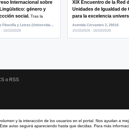
reso Internacional sobre
XIX Encuentro de la Red 
Lingüístico: género y
Unidades de Igualdad de
ccción social.
para la excelencia universi
Tras la
...
15 y 16 de ...
Facultad de Filosofía y Letras (Universidad de Málaga) SECRETARÍA, Bulevar Louis Pasteur, Málaga, España
Avenida Cervantes 2, 29016
 - 16/10/2026
15/10/2026 - 16/10/2026
CS o RSS
olumen y la interacción de los usuarios en el portal. Nos ayudan a mejo
 Este aviso seguirá apareciendo hasta que decidas. Para más informació