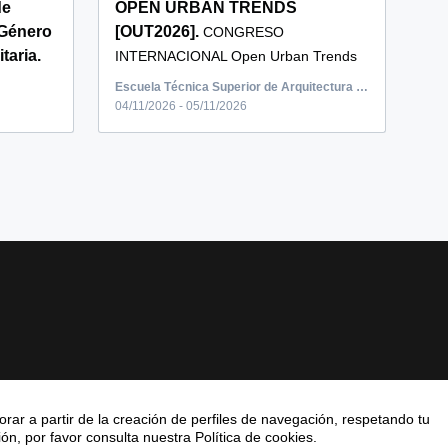
de
OPEN URBAN TRENDS
 Género
[OUT2026].
CONGRESO
taria.
INTERNACIONAL Open Urban Trends
[OUT2026] nace como un nuevo
Escuela Técnica Superior de Arquitectura de Málaga, Plaza de El Ejido, Málaga, España
Cong...
04/11/2026 - 05/11/2026
rar a partir de la creación de perfiles de navegación, respetando tu
n, por favor consulta nuestra Política de cookies.