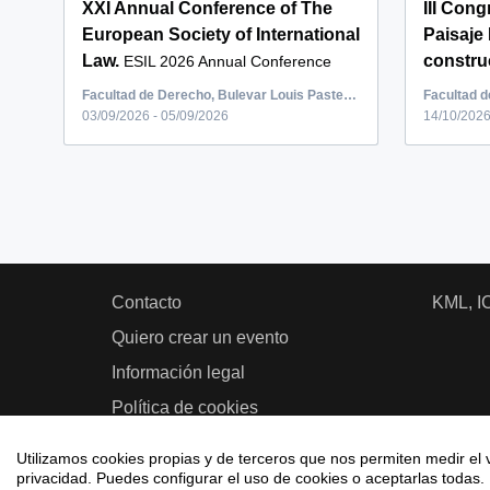
XXI Annual Conference of The
III Cong
European Society of International
Paisaje 
Law.
constru
ESIL 2026 Annual Conference
Interna...
celebració
Facultad de Derecho, Bulevar Louis Pasteur, Málaga, España
03/09/2026 - 05/09/2026
14/10/2026
Contacto
KML, I
Quiero crear un evento
Información legal
Política de cookies
Utilizamos cookies propias y de terceros que nos permiten medir el v
privacidad. Puedes configurar el uso de cookies o aceptarlas todas.
2026 © Eventos - Universidad de Málaga