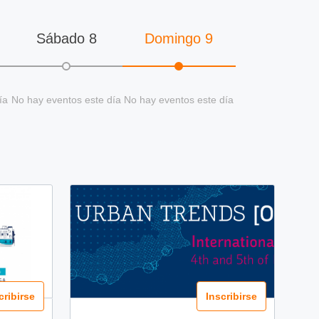
Sábado
8
Domingo
9
ía
No hay eventos este día
No hay eventos este día
cribirse
Inscribirse