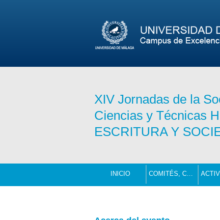
XIV Jornadas de la S
Ciencias y Técnicas Hi
ESCRITURA Y SOCIE
INICIO
COMITÉS, COLABORADORES Y PATROCINADORES