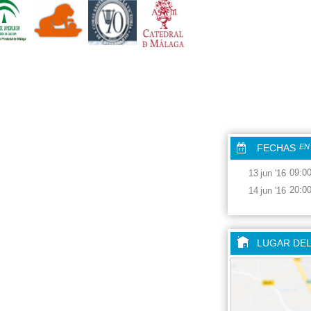
FECHAS
EN
09:0
13
jun
'16
20:0
14
jun
'16
LUGAR DE