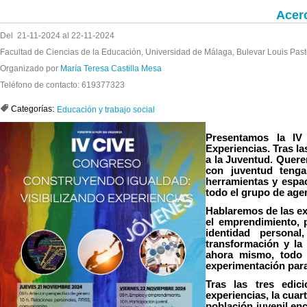
Acer
Del 21-11-2024 al 22-11-2024
Facultad de Ciencias de la Educación, Universidad de Málaga, Bulevar Louis Pas
Organizado por
María Teresa Castilla Mesa
Teléfono de contacto: 619377323
Categorías:
Educación y trabajo social
Presentamos la IV 
Experiencias. Tras l
a la Juventud. Quere
con juventud tenga
herramientas y espac
todo el grupo de age
Hablaremos de las exp
el emprendimiento, p
identidad personal
transformación y la 
ahora mismo, todo 
experimentación para
Tras las tres edic
experiencias, la cuar
población juvenil enc