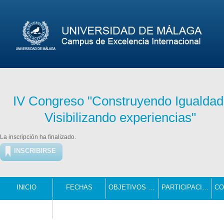
IV Congreso "Construyendo Igualdad
Visibilizando experiencias"
La inscripción ha finalizado.
INSCRIBIRSE
INICIO
FECHAS
OBJETIVOS Y DESTINATARIOS
PARTICIPACIÓN
CONTACTO