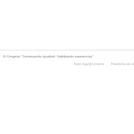
IV Congreso "Construyendo Igualdad. Visibilizando experiencias"
Aviso legal
|
Contacto
Plataforma de o