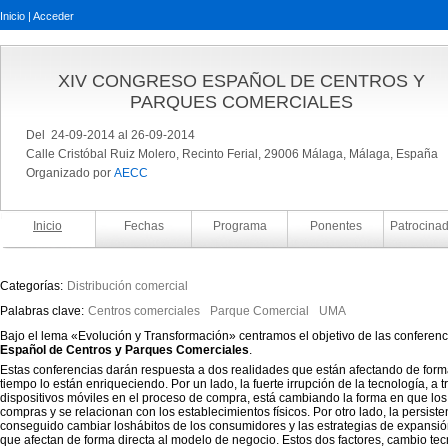
Inicio
|
Acceder
XIV CONGRESO ESPAÑOL DE CENTROS Y
PARQUES COMERCIALES
Del 24-09-2014 al 26-09-2014
Calle Cristóbal Ruiz Molero, Recinto Ferial, 29006 Málaga, Málaga, España
Organizado por
AECC
Inicio
Fechas
Programa
Ponentes
Patrocina
Categorías:
Distribución comercial
Palabras clave:
Centros comerciales
Parque Comercial
UMA
Bajo el lema «Evolución y Transformación» centramos el objetivo de las conferenc
Español de Centros y Parques Comerciales
.
Estas conferencias darán respuesta a dos realidades que están afectando de forma
tiempo lo están enriqueciendo. Por un lado, la fuerte irrupción de la tecnología, a t
dispositivos móviles en el proceso de compra, está cambiando la forma en que lo
compras y se relacionan con los establecimientos físicos. Por otro lado, la persist
conseguido cambiar loshábitos de los consumidores y las estrategias de expansi
que afectan de forma directa al modelo de negocio. Estos dos factores, cambio tec