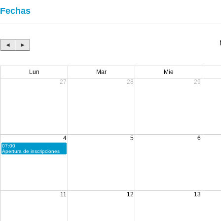
Fechas
◄
►
Lun
Mar
Mie
27
28
29
4
5
6
07:00
Apertura de inscripciones
11
12
13