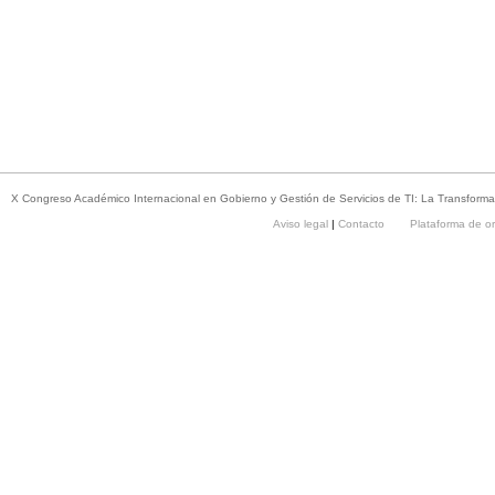
X Congreso Académico Internacional en Gobierno y Gestión de Servicios de TI: La Transforma
Aviso legal
|
Contacto
Plataforma de o