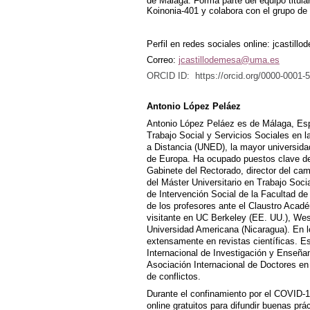
de Málaga. Forma parte del equipo titul
Koinonia-401 y colabora con el grupo de
Perfil en redes sociales online: jcastill
Correo:
jcastillodemesa@uma.es
ORCID ID: https://orcid.org/0000-0001-
Antonio López Peláez
Antonio López Peláez es de Málaga, Esp
Trabajo Social y Servicios Sociales en 
a Distancia (UNED), la mayor universid
de Europa. Ha ocupado puestos clave d
Gabinete del Rectorado, director del ca
del Máster Universitario en Trabajo Soci
de Intervención Social de la Facultad d
de los profesores ante el Claustro Acad
visitante en UC Berkeley (EE. UU.), Wes
Universidad Americana (Nicaragua). En l
extensamente en revistas científicas. E
Internacional de Investigación y Enseñan
Asociación Internacional de Doctores en
de conflictos.
Durante el confinamiento por el COVID-1
online gratuitos para difundir buenas pr