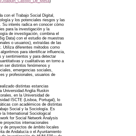
ile/Joaquin_Castillo_De_Mesa
)
a con el Trabajo Social Digital,
ología y los potenciales riesgos y las
l.
Su interés radica en conocer cómo
es para la investigación y la
ogía de investigación, combina el
Big Data) con el estudio de muestras
onales o usuarios), extraídas de las
t. Utiliza diferentes métodos como
algoritmos para identificar influencia,
s y sentimientos y para detectar
ntitativas y cualitativas en torno a
en ser distintos fenómenos y
iales, emergencias sociales,
es y profesionales, usuarios de
realizado distintas estancias
la Universidad Anglia Ruskin
rales, en la Universidad de
rsidad ISCTE (Lisboa, Portugal), lo
máticas con académicos de distintas
bajo Social y la Sociología. Es
la International Sociological
etwork for Social Network Analysis
de proyectos internacionales
 y de proyectos de ámbito locales
unta de Andalucía o el Ayuntamiento