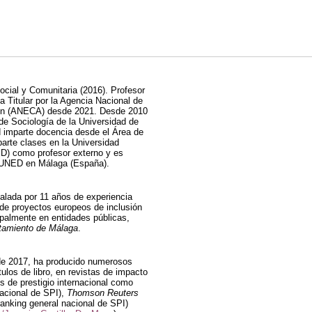
ocial y Comunitaria (2016). Profesor
a Titular por la Agencia Nacional de
ción (ANECA) desde 2021. Desde 2010
de Sociología de la Universidad de
d imparte docencia desde el Área de
arte clases en la Universidad
D) como profesor externo y es
a UNED en Málaga (España).
alada por 11 años de experiencia
 de proyectos europeos de inclusión
cipalmente en entidades públicas,
tamiento de Málaga
.
sde 2017, ha producido numerosos
tulos de libro, en revistas de impacto
es de prestigio internacional como
nacional de SPI),
Thomson Reuters
ranking general nacional de SPI)