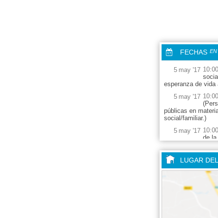
FECHAS
EN
10:0
5
may
'17
socia
esperanza de vida 
10:0
5
may
'17
(Pers
públicas en materi
social/familiar.)
10:0
5
may
'17
de la
10:0
5
may
'17
(Pobr
LUGAR DE
10:0
5
may
'17
10:0
5
may
'17
de fe
10:0
5
may
'17
(Proc