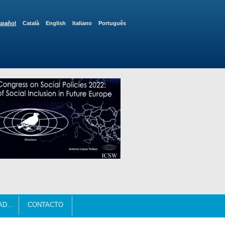
spañol
Català
English
Italiano
Português
ORGANIZADORES
CONTACTO