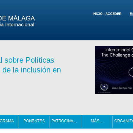
INICIO
|
ACCEDER
E
 sobre Políticas
 de la inclusión en
GRAMA
PONENTES
PATROCINADORES
MÁS...