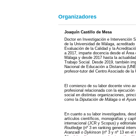
Organizadores
Joaquín Castillo de Mesa
Doctor en Investigación e Intervención S
de la Universidad de Málaga, acreditado 
Evaluación de la Calidad y la Acredita
a 2017, imparte docencia desde el Área 
Málaga y desde 2017 hasta la actualida
Trabajo Social. Desde 2019, también imp
Nacional de Educación a Distancia (UNE
profesor-tutor del Centro Asociado de l
El comienzo de su labor docente vino av
profesional relacionada con la ejecución
social en distintas organizaciones, prin
como la
Diputación de Málaga
o el
Ayun
En cuanto a su labor investigadora, de
artículos científicos, monografías y capí
internacional (JCR y Scopus) y editorial
Routledge
(nº 3 en ranking general inter
Aranzadi o Dykinson
(nº 3 y nº 13 en el 