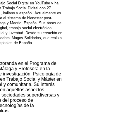
ajo Social Digital en YouTube y ha
e Trabajo Social Digital con 27
s, italiano y español. Actualmente es
r el sistema de bienestar post-
aga y Madrid, España. Sus áreas de
ital, trabajo social electrónico,
cial y juventud. Desde su creación en
dabra–Magos Solidarios, que realiza
spitales de España.
toranda en el Programa de
Málaga y Profesora en la
e investigación, Psicología de
en Trabajo Social y Máster en
l y comunitaria. Su interés
 con aquellos aspectos
n sociedades superdiversas y
s del proceso de
tecnologías de la
tras.