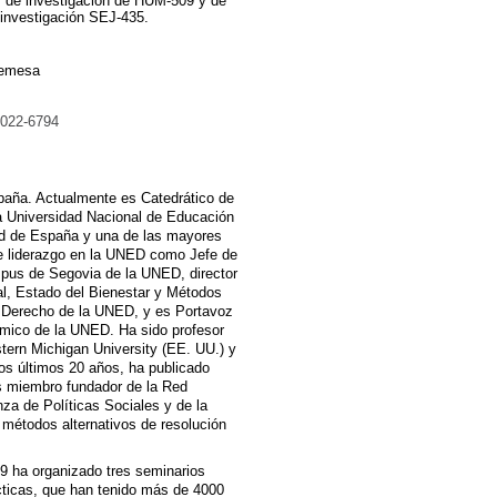
ar de investigación de HUM-509 y de
 investigación SEJ-435.
odemesa
5022-6794
aña. Actualmente es Catedrático de
la Universidad Nacional de Educación
ad de España y una de las mayores
e liderazgo en la UNED como Jefe de
mpus de Segovia de la UNED, director
al, Estado del Bienestar y Métodos
e Derecho de la UNED, y es Portavoz
émico de la UNED. Ha sido profesor
tern Michigan University (EE. UU.) y
os últimos 20 años, ha publicado
s miembro fundador de la Red
za de Políticas Sociales y de la
 métodos alternativos de resolución
9 ha organizado tres seminarios
ácticas, que han tenido más de 4000