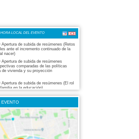
 HORA LOCAL DEL EVENTO
0
Apertura de subida de resúmenes (Retos
les ante el incremento continuado de la
al nacer)
0
Apertura de subida de resúmenes
pectivas comparadas de las políticas
a de vivienda y su proyección
0
Apertura de subida de resúmenes (El rol
 familia en la educación)
0
Apertura de subida de resúmenes
eza infantil)
L EVENTO
0
Apertura de subida de resúmenes
0
Apertura de subida de resúmenes (Declive
rtilidad en las sociedades avanzadas)
0
Apertura de subida de resúmenes
esos de emancipación de los jóvenes)