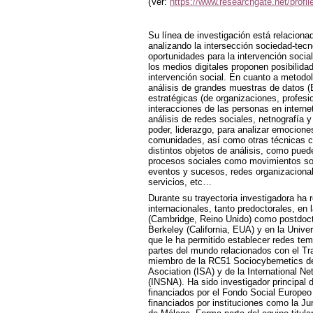
(Ver:
https://www.researchgate.net/prof
Su línea de investigación está relacionad
analizando la intersección sociedad-tecn
oportunidades para la intervención socia
los medios digitales proponen posibilidad
intervención social. En cuanto a metodol
análisis de grandes muestras de datos (
estratégicas (de organizaciones, profesi
interacciones de las personas en interne
análisis de redes sociales, netnografía y 
poder, liderazgo, para analizar emocione
comunidades, así como otras técnicas cua
distintos objetos de análisis, como pued
procesos sociales como movimientos soc
eventos y sucesos, redes organizacional
servicios, etc…
Durante su trayectoria investigadora h
a 
internacionales, tanto predoctorales, en 
(Cambridge, Reino Unido) como postdocto
Berkeley (California, EUA) y en la Unive
que le ha permitido establecer redes te
partes del mundo relacionados con el Tra
miembro de la RC51 Sociocybernetics de 
Asociation (ISA) y de la International N
(INSNA). Ha sido investigador principal 
financiados por el Fondo Social Europeo
financiados por instituciones como la J