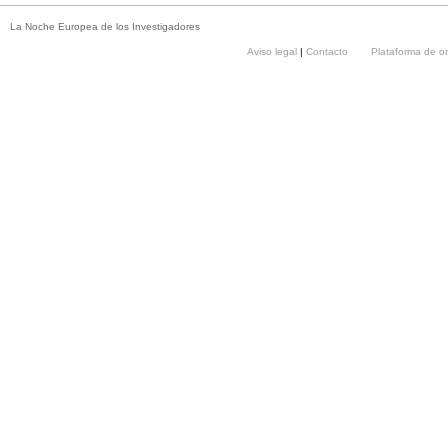
La Noche Europea de los Investigadores
Aviso legal
|
Contacto
Plataforma de o