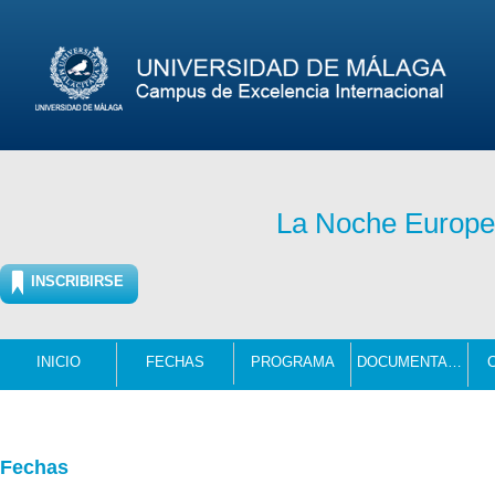
La Noche Europea
INSCRIBIRSE
INICIO
FECHAS
PROGRAMA
DOCUMENTACIÓN
Fechas