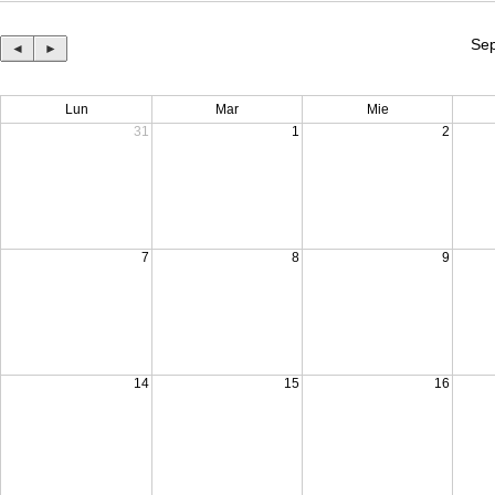
Sep
◄
►
Lun
Mar
Mie
31
1
2
7
8
9
14
15
16