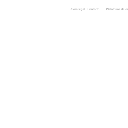
Aviso legal
|
Contacto
Plataforma de o