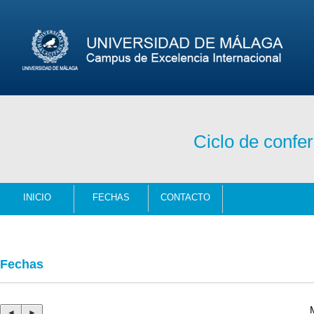
Ciclo de confe
INICIO
FECHAS
CONTACTO
Fechas
◄
►