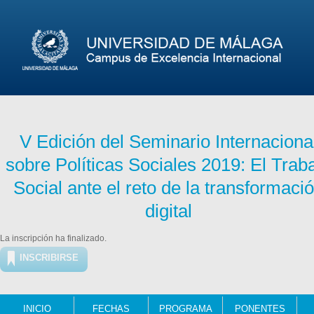
V Edición del Seminario Internaciona
sobre Políticas Sociales 2019: El Trab
Social ante el reto de la transformaci
digital
La inscripción ha finalizado.
INSCRIBIRSE
INICIO
FECHAS
PROGRAMA
PONENTES