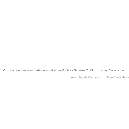
V Edición del Seminario Internacional sobre Políticas Sociales 2019: El Trabajo Social ante ...
Aviso legal
|
Contacto
Plataforma de o